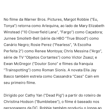
No filme da Warner Bros. Pictures, Margot Robbie (“Eu,
Tonya”) retorna como Arlequina, ao lado de Mary Elizabeth
Winstead (“10 Cloverfield Lane”, “Fargo”) como Caçadora;
Jurnee Smollett-Bell (série da HBO “True Blood”) como
Canário Negro; Rosie Perez (“Fearless”, “A Escolha
Perfeita 2”) como Renee Montoya; Chris Messina (“Argo”,
série de TV “Objetos Cortantes”) como Victor Zsasz; e
Ewan McGregor (“Doutor Sono” e filmes da franquia
“Trainspotting”) como Roman Sionis. A novata Ella Jay
Basco também estrela como Cassandra “Cass” Cain em
seu primeiro filme.
Dirigido por Cathy Yan (“Dead Pig”) a partir do roteiro de
Christina Hodson (“Bumblebee”), o filme é baseado nos
personagens da DC. Robbie também produziu o longa ao