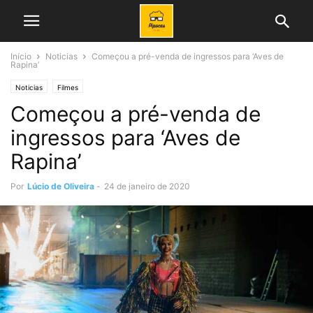
Início
Noticias
Começou a pré-venda de ingressos para ‘Aves de
Rapina’
Noticias
Filmes
Começou a pré-venda de
ingressos para ‘Aves de
Rapina’
Por
Lúcio de Oliveira
-
24 de janeiro de 2020