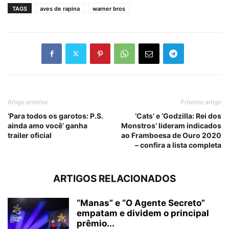
TAGS
aves de rapina
warner bros
Artigo anterior
Próximo artigo
‘Para todos os garotos: P.S.
‘Cats’ e ‘Godzilla: Rei dos
ainda amo você’ ganha
Monstros’ lideram indicados
trailer oficial
ao Framboesa de Ouro 2020
– confira a lista completa
ARTIGOS RELACIONADOS
“Manas” e “O Agente Secreto”
empatam e dividem o principal
prêmio...