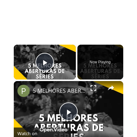
×
Now Playing
Play Video
×
5 MELHORES ABERTURAS DE SÉRIES | Pipocas Tv #13
Play
Watch on