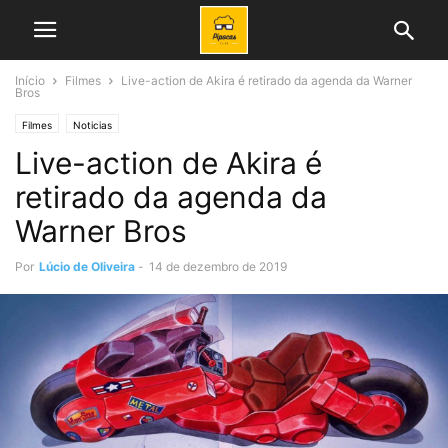
Início
Filmes
Live-action de Akira é retirado da agenda da Warner
Bros
Filmes
Noticias
Live-action de Akira é
retirado da agenda da
Warner Bros
Por
Lúcio de Oliveira
-
14 de dezembro de 2019