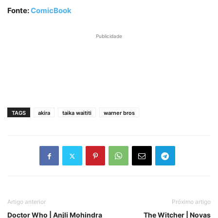
Fonte:
ComicBook
Publicidade
TAGS
akira
taika waititi
warner bros
Artigo anterior
Próximo artigo
Doctor Who | Anjli Mohindra
The Witcher | Novas