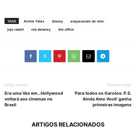
TAGS
Archie Yates
disney
esqueceram de mim
jojo rabbit
rob delaney
the office
Artigo anterior
Próximo artigo
Era uma Vez em…Hollywood
‘Para todos os Garotos: P.S.
voltará aos cinemas no
Ainda Amo Você’ ganha
Brasil
primeiras imagens
ARTIGOS RELACIONADOS