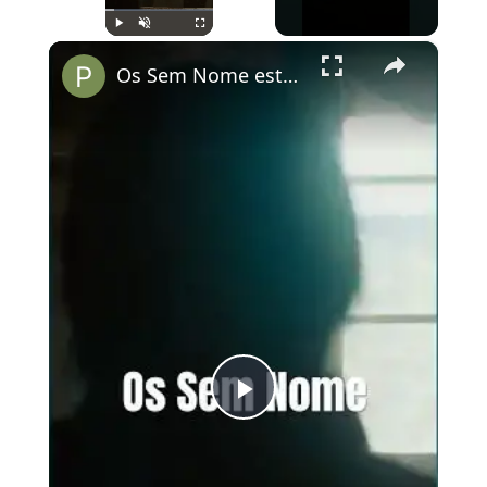
×
Play
Unmute
Fullscreen
Os Sem Nome está disponível no Disney+!#dicadeserie #ossemnome #terror #suspense
Play
Video