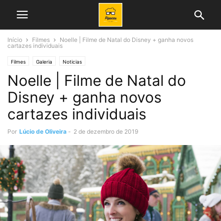
Início
Filmes
Noelle | Filme de Natal do Disney + ganha novos
cartazes individuais
Filmes
Galeria
Noticias
Noelle | Filme de Natal do
Disney + ganha novos
cartazes individuais
Por
Lúcio de Oliveira
-
2 de dezembro de 2019