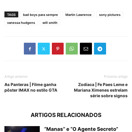
TAGS
bad boys para sempre
Martin Lawrence
sony pictures
vanessa hudgens
will smith
Artigo anterior
Próximo artigo
As Panteras | Filme ganha
Zodíaca | Fe Paes Leme e
pôster IMAX no estilo GTA
Mariana Ximenes estrelam
série sobre signos
ARTIGOS RELACIONADOS
“Manas” e “O Agente Secreto”