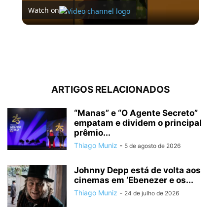
Watch on
Video
Filme de terror mais assustador de 2024 chegou ao
Brasil
ARTIGOS RELACIONADOS
“Manas” e “O Agente Secreto”
empatam e dividem o principal
prêmio...
Thiago Muniz
-
5 de agosto de 2026
Johnny Depp está de volta aos
cinemas em ‘Ebenezer e os...
Thiago Muniz
-
24 de julho de 2026