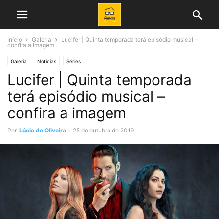
Início
Galeria
Lucifer | Quinta temporada terá episódio musical –
confira a imagem
Galeria
Noticias
Séries
Lucifer | Quinta temporada
terá episódio musical –
confira a imagem
Por
Lúcio de Oliveira
-
25 de outubro de 2019