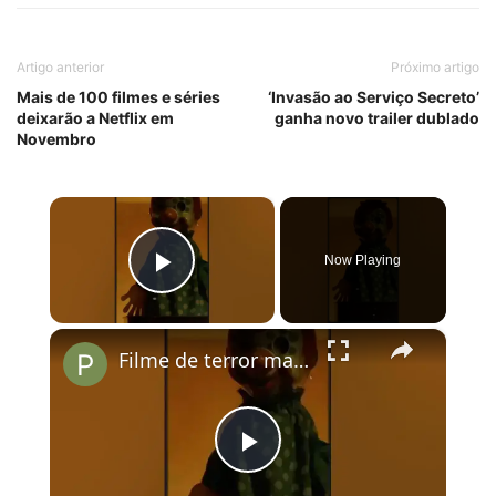
Artigo anterior
Próximo artigo
Mais de 100 filmes e séries
‘Invasão ao Serviço Secreto’
deixarão a Netflix em
ganha novo trailer dublado
Novembro
×
Now Playing
Play Video
×
Filme de terror mais assustador de 2024 chegou ao Brasil
Play