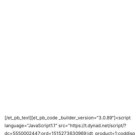
[/et_pb_text][et_pb_code _builder_version=”3.0.89″]<script
language=”JavaScript1.1″ src=”https://t.dynad.net/script/?
dc=5550002447;ord=1515273630969;idt_product=1;coddisp